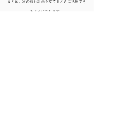
まとめ、次の旅行計画を立てるときに活用でき
るようになります。
いつもハワイを感じていられる
「allhawaii」
をご活用ください
​SYMBOL FLOWER