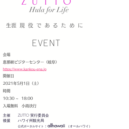
ZUTTO
​Hula for Life
​生涯現役であるために
EVENT
会場
恵那峡ビジターセンター（岐阜）
https://www.kankou-ena.jp
開催日
2021年5月1日（土）
時間
10:30 ~ 18:00
入場無料 小雨決行
主催 ZUTTO 実行委員会
後援 ハワイ州観光局
allhawaii
​
：
（オールハワイ）
公式ポータルサイト