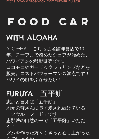
https://www.facebook.com/hawaii.hulagirl
FOOD CAR
WITH ALOAHA
ALO〜HA！
こちらは老舗洋食店で10
年。チーフまで務めたシェフが始めた、
ハワイアンの移動販売です。
ロコモコやガーリックシュリンプなどを
販売。コストパフォーマンス満点です!!
ハワイの風をふかせたい！
FURUYA 五平餅
恵那と言えば「五平餅」
地元の皆さんに長く愛され続けている
「ソウル・フード」です
恵那峡の自然の中で「五平餅」いただ
く！
ダムを作った方々もきっと召し上がった
んでしょうね