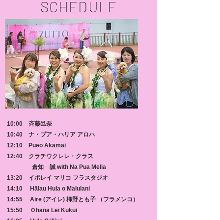
SCHEDULE
10:00 斉藤邑奈
10:40 ナ・プア・ハリア アロハ
12:10 Pueo Akamai
12:40 クラチウクレレ・クラス
倉知 誠 with Na Pua Melia
13:20 イポレイ マリコ フラスタジオ
14:10 Hālau Hula o Malulani
14:55 Aire (アイレ) 柿野とも子 （フラメンコ）
15:50 Ｏhana Lei Kukui