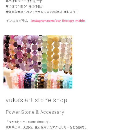
​耳つぼセラピー まひえ
です
。
耳つぼで”整う”をお手伝い
愛知県各地のイベントやマルシェでお会いしましょう！
インスタグラム
instagram.com/ear_therapy_mahie
yuka's art stone shop
Power Stone & Accessary
「ゆか'sあ～と」stone-shopです。
岐阜県より、天然石、化石を用いたアクセサリーなどを販売し