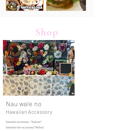
Shop
​Nau wale no
Hawaiian Accessory
hawaiian accessory : "Kukuna"
hawaiian hair accessory:"Welina"