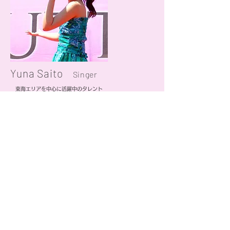
Yuna Saito
Singer
東海エリアを中心に活躍中のタレント
ZUTTO ~ Hula for Life イメージガール
1996年8月28日生まれ 身長 163cm
血液型 O型 趣味 イラスト
各種イベントにてライブ・パフォーマンスを披露する他、
MC・ナレーターなど多種にわたって活動中
ほがらかなキャラクターから幅広い年齢層に支持を受けていま
す