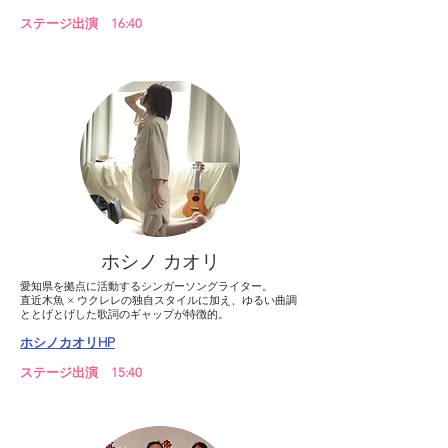
ステージ出演 16:40
​ホシノ カオリ
愛知県を拠点に活動するシンガーソングライター。
直近木魚 × ウクレレの独自スタイルに加え、ゆるい曲調
ととげとげした歌詞のギャップが特徴的。
ホシノカオリHP
ステージ出演 15:40