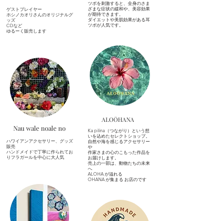
ツボを刺激すると、全身のさま
ざまな症状の緩和や、美容効果
ゲストプレイヤー
が期待できます。
ホシノカオリさんのオリジナルグ
ダイエットや美肌効果がある耳
ッズ
ツボが人気です。
​CDなど
​ゆるーく販売します
​ALOŌHANA
Nau wale noale no
Ka pilina（つながり）という想
いを込めたセレクトショップ。
ハワイアンアクセサリー、グッズ
自然や海を感じるアクセサリー
販売
や
​ハンドメイドで丁寧に作られてお
作家さまの心のこもった作品を
りフラガールを中心に大人気
お届けします。
売上の一部は、動物たちの未来
へ
ALOHA が溢れる
OHANA が集まる お店のです