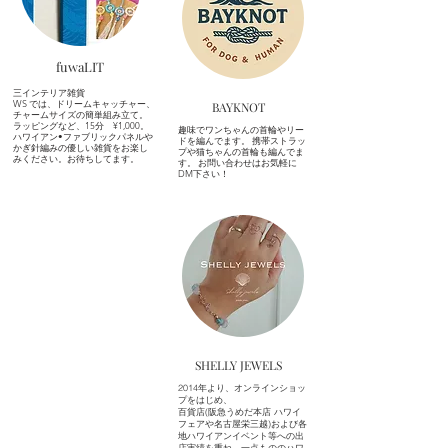
fuwaLIT
三インテリア雑貨
WS では、ドリームキャッチャー、
​BAYKNOT
チャームサイズの簡単組み立て。
ラッピングなど、15分 ¥1,000。
趣味でワンちゃんの首輪やリー
ハワイアン•ファブリックパネルや
ドを編んでます。 携帯ストラッ
かぎ針編みの優しい雑貨をお楽し
プや猫ちゃんの首輪も編んでま
みください。お待ちしてます。
す。 お問い合わせはお気軽に
DM下さい！
SHELLY JEWELS
2014年より、オンラインショッ
プをはじめ、
百貨店(阪急うめだ本店 ハワイ
フェアや名古屋栄三越)および各
地ハワイアンイベント等への出
店実績を重ね、一点もののハワ