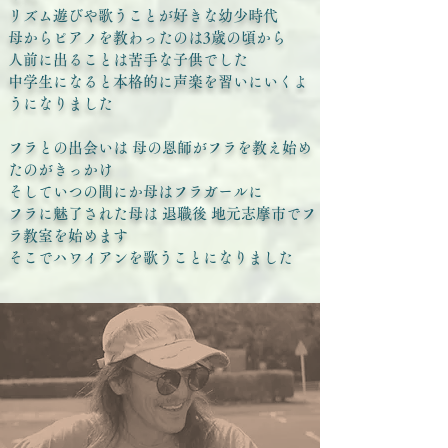
リズム遊びや歌うことが好きな幼少時代
母からピアノを教わったのは3歳の頃から
人前に出ることは苦手な子供でした
中学生になると本格的に声楽を習いにいくよ
うになりました
フラとの出会いは 母の恩師がフラを教え始め
たのがきっかけ
そしていつの間にか母はフラガールに
フラに魅了された母は 退職後 地元志摩市でフ
ラ教室を始めます
そこでハワイアンを歌うことになりました