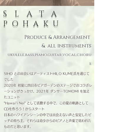
​SLATA
POHAKU
Produce & Arrangement
& all instruments
ukulele,bass,piano,guitar,vocal.choru
s
SIHO との出会いはアーティストHILO KUME氏を通じて
でした
2020年 初夏に四日市ビアガーデンのステージでのコラボレ
ーションがきっかけ。2021年 ダンサーTOMOMI を加え
たユニット
"Hawai'i Nei" として活動する中で、この夏の軌跡として
CDを作ろう！からスタート
日本のハワイアンシーンの中では出会えない声と安定したピ
ッチの持ち主。それらは幼少からのピアノと声楽で培われた
ものだと思います。