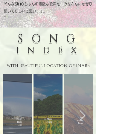
そんなSIHOちゃんの素敵な歌声を、みなさんにもぜひ
聞いてほしいと思います。
--
SONG
INDEX
with Beautiful location of INABE
01
03
Prelude
02 Maile
Lahaina
_ Hula
Swing
Luna
Girl