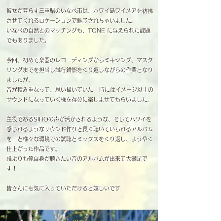
彼女が暮らす三重県のいなべ市は、ハワイ島ワイメアを彷彿
させてくれるロケーションで魅了されちゃいました。
いなべの自然とのマッチングも、TONE に与えられた課題
でもありました。
今回、初めて楽器のレコーディングからミキシング、マスタ
リングまでを担当し試行錯誤をくり返しながらの作業となり
ましたが、
音が積み重なって、思い描いていた 時にはイメージ以上の
サウンドになっていく様を存分に楽しませてもらいました。
主役であるSIHOの声が活かされるような、そしてハワイを
感じれるようなサウンド作りと長く聴いていられるアルバム
を と様々な環境での試聴とミックスをくり返し、ようやく
仕上がった作品です。
​誰よりも俺自身が聴きたい音のアルバムが出来て大満足で
す！
皆さんにも気に入っていただけると嬉しいです