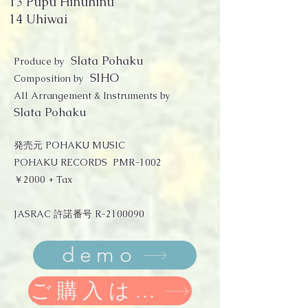
13 Pupu Hinuhinu
14 Uhiwai
Slata Pohaku
Produce by
SIHO
Composition by
All Arrangement & Instruments by
Slata Pohaku
発売元
POHAKU MUSIC
POHAKU RECORDS PMR-1002
​￥2000 + Tax
JASRAC 許諾番号 R-2100090
demo
ご購入はこちらから