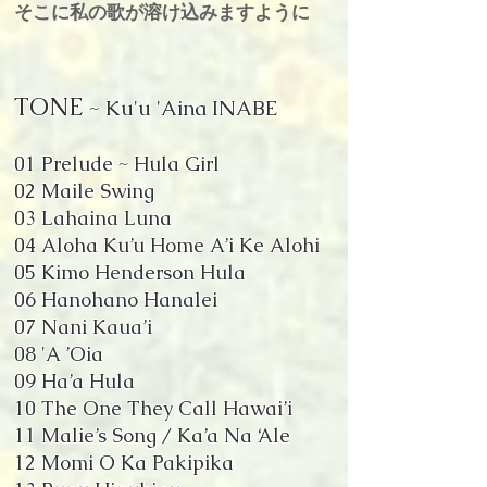
そこに私の歌が溶け込みますように
TONE
~ Ku'u 'Aina INABE
01 Prelude ~ Hula Girl
02 Maile Swing
03 Lahaina Luna
04 Aloha Ku’u Home A’i Ke Alohi
05 Kimo Henderson Hula
06 Hanohano Hanalei
07 Nani Kaua’i
08 'A ’Oia
09 Ha’a Hula
10 The One They Call Hawai’i
11 Malie’s Song / Ka’a Na ‘Ale
12 Momi O Ka Pakipika