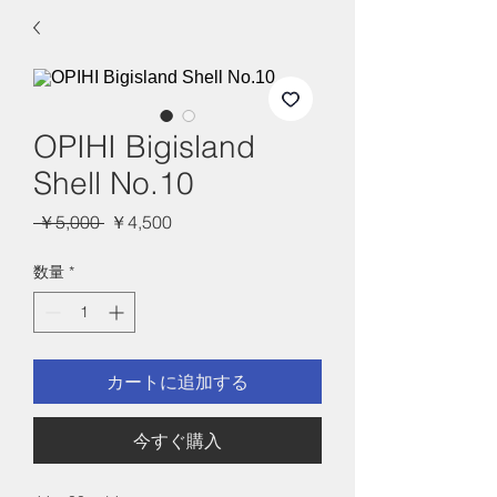
OPIHI Bigisland
Shell No.10
通
セ
 ￥5,000 
￥4,500
常
ー
価
ル
数量
*
格
価
格
カートに追加する
今すぐ購入