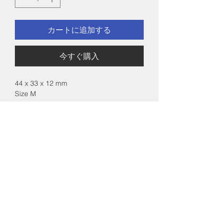
カートに追加する
今すぐ購入
44 x 33 x 12 mm
Size M
￥5,000
ネックレスは７種よりお選びいただけま
す
アクレット（とめ金具）は２種よりお選
びいただけます
※　G Type ブラックレザーの場合、アク
レットは標準となります