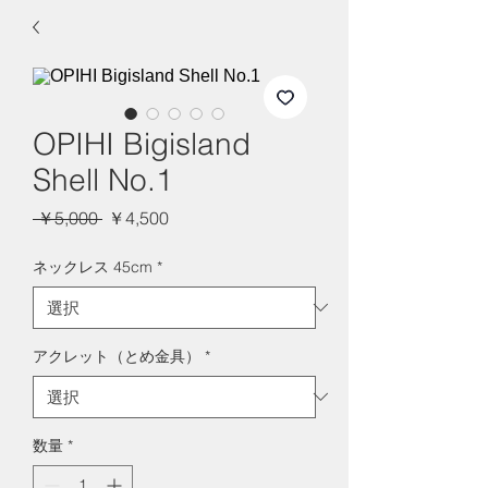
OPIHI Bigisland
Shell No.1
通
セ
 ￥5,000 
￥4,500
常
ー
価
ル
ネックレス 45cm
*
格
価
格
アクレット（とめ金具）
*
数量
*